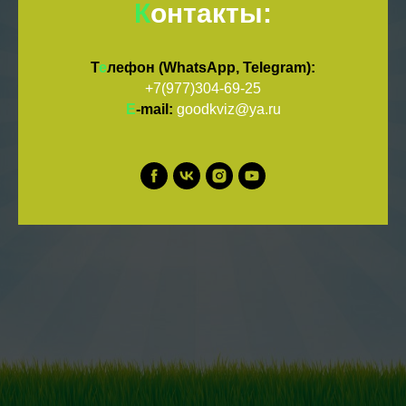
К
онтакты:
Т
е
лефон (WhatsApp, Telegram):
+7(977)304-69-25
E
-mail:
goodkviz@ya.ru