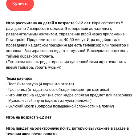
Купить
Игра рассчитана на детей в возрасте 9-12 лет.
Игра состоит из 5
раундов по 7 вопросов в каждом. Это короткий детски квиз с
развлекательным контентом. Управление игрой через приложение
Powerpoint. Продолжительность 40-50 минут. Игра подойдет для
проведения на детском празднике где есть телевизор или проектор с
экраном. . Вся игра сопровождается музыкой. В каждом вопросе есть
таймер обратного отсчета.
(Есть возможность редактирования купленной вами игры: изменять
время таймера, убрать музыку)
Темы раундов:
- Тест Литература (4 варианта ответа)
- Где логика (отгадать слово объединяющее три картинки)
- Что или кто на кадре? (на стоп кадре спрятан предмет или персонаж)
- Музыкальный раунд (музыка из мультфильмов)
- Включай мозги (Вопросы повышенной сложности на логику)
Игра на возраст 9-12 лет
Игра придет на электронную почту, которую вы укажите в заказе в
течении часа после оплаты.